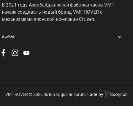
В 2021 году Азербайджанская фабрика часов VMF
Доставка
0 ₼
начала создавать новый бренд VMF ROVER с
механизмами японской компании Citizen.
OK
Итоговая сумма
0 ₼
ƏLAQƏ
Оформить заказ
Продолжить покупки
Site by
Scorpion
VMF ROVER © 2026 Bütün hüquqlar qorunur.