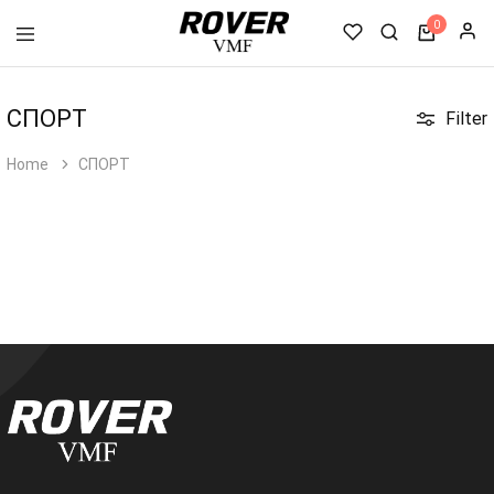
0
VMF
Rover
CПОРТ
Filter
Home
CПОРТ
Товар(ы) добавлен(ы) в корзину
Детали заказа
0 ₼
Собрать товар
(0)
Скидка
0 ₼