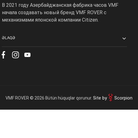
В 2021 году Азербайджанская фабрика часов VMF
Доставка
0 ₼
начала создавать новый бренд VMF ROVER с
механизмами японской компании Citizen.
OK
Итоговая сумма
0 ₼
ƏLAQƏ
Оформить заказ
Продолжить покупки
Site by
Scorpion
VMF ROVER © 2026 Bütün hüquqlar qorunur.