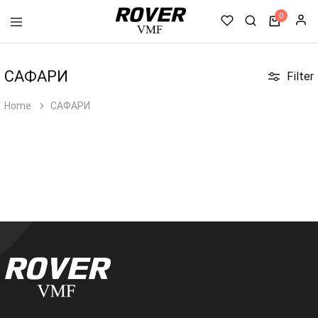
0
VMF
Rover
САФАРИ
Filter
Home
САФАРИ
Товар(ы) добавлен(ы) в корзину
Детали заказа
0 ₼
Собрать товар
(0)
Скидка
0 ₼