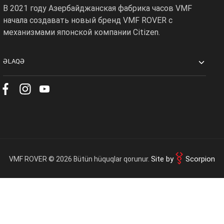
В 2021 году Азербайджанская фабрика часов VMF
Доставка
0 ₼
начала создавать новый бренд VMF ROVER с
механизмами японской компании Citizen.
OK
Итоговая сумма
0 ₼
ƏLAQƏ
Оформить заказ
Продолжить покупки
Site by
Scorpion
VMF ROVER © 2026 Bütün hüquqlar qorunur.