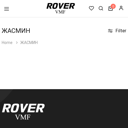
0
VMF
Rover
ЖАСМИН
Filter
Home
ЖАСМИН
Товар(ы) добавлен(ы) в корзину
Детали заказа
0 ₼
Собрать товар
(0)
Скидка
0 ₼