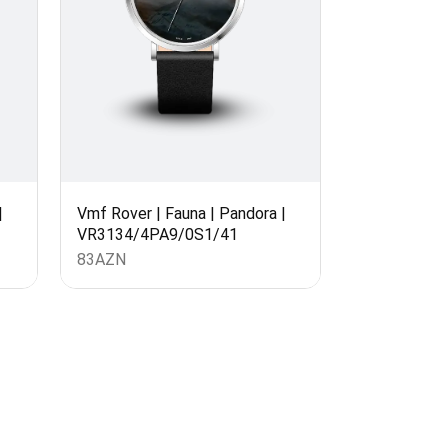
0 ₼
0 ₼
|
Vmf Rover | Fauna | Pandora |
VR3134/4PA9/0S1/41
0 ₼
83
AZN
0 ₼