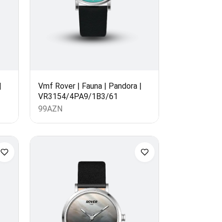
|
Vmf Rover | Fauna | Pandora |
VR3154/4PA9/1B3/61
99
AZN