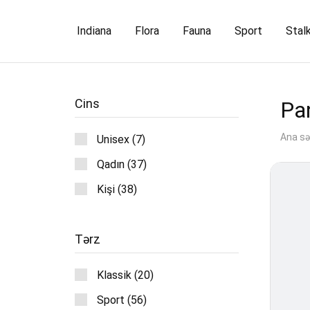
Indiana
Flora
Fauna
Sport
Stal
Cins
Pa
Ana sə
Unisex (7)
Qadın (37)
Kişi (38)
Tərz
Klassik (20)
Sport (56)