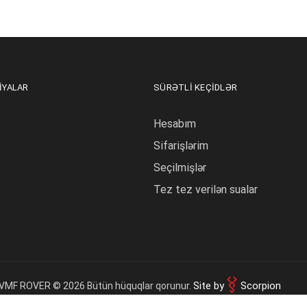
IYALAR
SÜRƏTLI KEÇIDLƏR
Hesabım
Sifarişlərim
Seçilmişlər
Tez tez verilən sualar
Site by
Scorpion
VMF ROVER © 2026 Bütün hüquqlar qorunur.