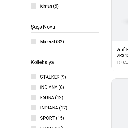
İdman (6)
Şüşə Növü
Mineral (82)
Vmf R
VR31
Kolleksiya
109
A
STALKER (9)
İNDİANA (6)
FAUNA (12)
INDIANA (17)
Məhsu
SPORT (15)