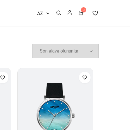
0
AZ
RU
EN