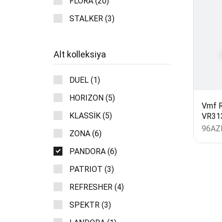
FLORA (20)
STALKER (3)
Sif
Alt kolleksiya
DUEL (1)
HORIZON (5)
Vmf R
KLASSİK (5)
VR31
96
AZ
ZONA (6)
PANDORA (6)
Yeku
PATRIOT (3)
REFRESHER (4)
SPEKTR (3)