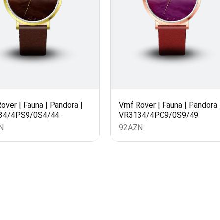
arişin detalları
Məhsul toplam
(0)
Endirim
over | Fauna | Pandora |
Vmf Rover | Fauna | Pandora 
34/4PS9/0S4/44
VR3134/4PC9/0S9/49
Çatdırılma
N
92
AZN
OK
n məbləğ
Sifarişi rəsmiləşdir
Alış-verişə davam et