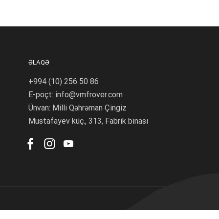
ƏLAQƏ
+994 (10) 256 50 86
E-poçt: info@vmfrover.com
Ünvan: Milli Qəhrəman Çingiz
Mustafayev küç., 313, Fabrik binası