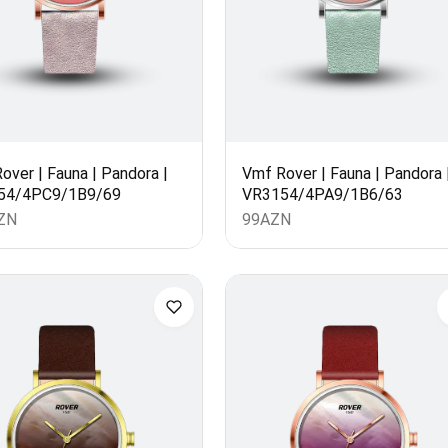
over | Fauna | Pandora |
Vmf Rover | Fauna | Pandora 
54/4PC9/1B9/69
VR3154/4PA9/1B6/63
ZN
99
AZN
l(lar) səbətə əlavə edildi