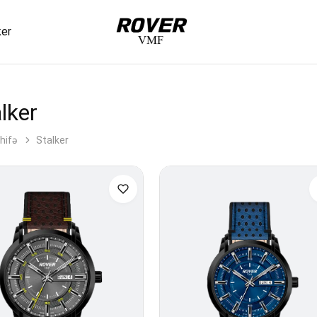
ker
VMF
Rover
lker
hifə
Stalker