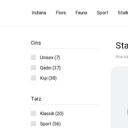
Indiana
Flora
Fauna
Sport
Stal
Cins
Sta
Ana sə
Unisex (7)
Qadın (37)
Kişi (38)
Tərz
Klassik (20)
Sport (56)