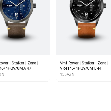
over | Stalker | Zona |
Vmf Rover | Stalker | Zona |
46/4PQ9/8M3/47
VR4146/4PQ9/8M1/44
ZN
155
AZN