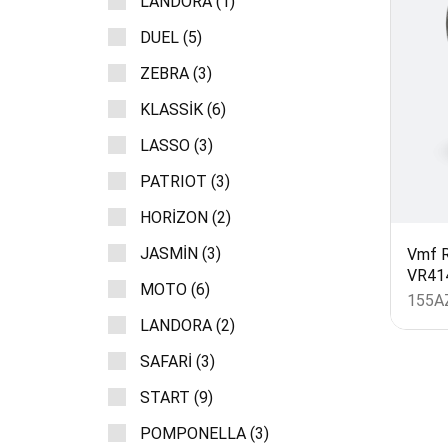
LANDORA (1)
DUEL (5)
ZEBRA (3)
KLASSİK (6)
LASSO (3)
PATRIOT (3)
HORİZON (2)
JASMİN (3)
Vmf R
VR41
MOTO (6)
155
A
LANDORA (2)
SAFARİ (3)
START (9)
POMPONELLA (3)