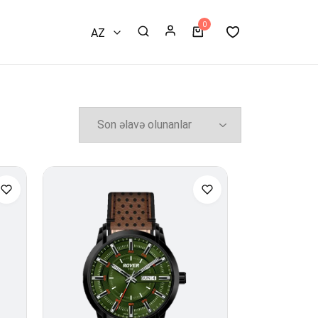
0
AZ
RU
EN