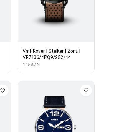
Vmf Rover | Stalker | Zona |
VR7136/4PQ9/2G2/44
115
AZN