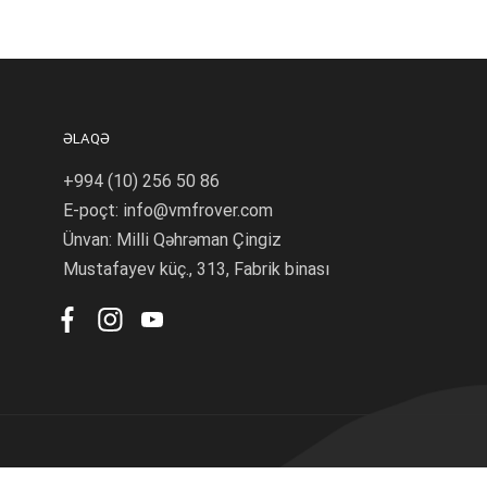
ƏLAQƏ
+994 (10) 256 50 86
E-poçt: info@vmfrover.com
Ünvan: Milli Qəhrəman Çingiz
Mustafayev küç., 313, Fabrik binası