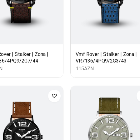
Vmf Rover | Stalker | Zona |
over | Stalker | Zona |
VR7136/4PQ9/2G3/43
36/4PQ9/2G7/44
115
AZN
N
l(lar) səbətə əlavə edildi