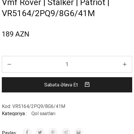
Vmf Rover | Stalker | Patriot |
VR5164/2PQ9/8G6/41M
189
AZN
Səbətə Əlavə Et
Kod:
VR5164/2PQ9/8G6/41M
Kateqoriya :
Qol saatları
Paylaş: