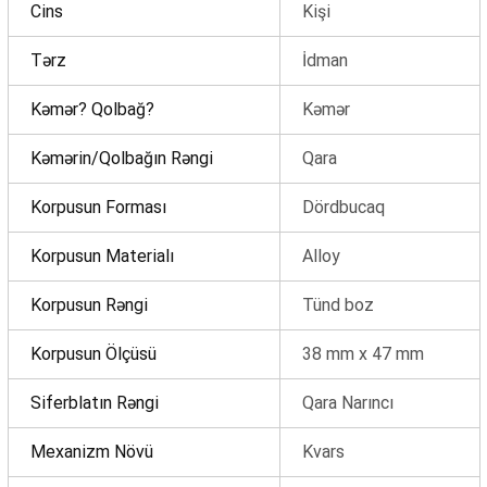
Sifarişin detalları
Cins
Kişi
Tərz
İdman
0 ₼
Məhsul toplam
(0)
Kəmər? Qolbağ?
Kəmər
Endirim
0 ₼
Kəmərin/Qolbağın Rəngi
Qara
Çatdırılma
0 ₼
Korpusun Forması
Dördbucaq
OK
Korpusun Materialı
Alloy
Yekun məbləğ
0 ₼
Korpusun Rəngi
Tünd boz
Sifarişi rəsmiləşdir
Korpusun Ölçüsü
38 mm x 47 mm
Alış-verişə davam et
Siferblatın Rəngi
Qara Narıncı
Mexanizm Növü
Kvars