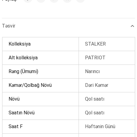
Təsvir
Kolleksiya
STALKER
Alt kolleksiya
PATRIOT
Rəng (Ümumi)
Narıncı
Kəmər/Qolbağ Növü
Dəri Kəmər
Növü
Qol saatı
Məhsul(lar) səbətə əlavə edildi
Saatın Növü
Qol saatı
Saat F
Həftənin Günü