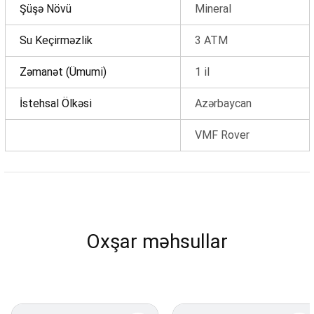
Şüşə Növü
Mineral
Su Keçirməzlik
3 ATM
Zəmanət (Ümumi)
1 il
İstehsal Ölkəsi
Azərbaycan
VMF Rover
Oxşar məhsullar