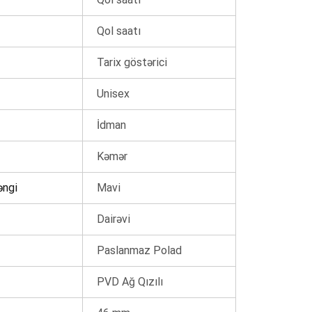
Qol saatı
Tarix göstərici
Unisex
İdman
Kəmər
əngi
Mavi
Dairəvi
Paslanmaz Polad
PVD Ağ Qızılı
0 ₼