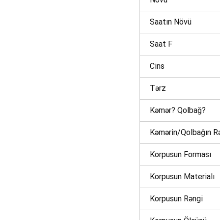
Saatın Növü
Saat F
Cins
Tərz
Kəmər? Qolbağ?
l(lar) səbətə əlavə edildi
Kəmərin/Qolbağın R
Korpusun Forması
Korpusun Materialı
arişin detalları
Korpusun Rəngi
Məhsul toplam
(0)