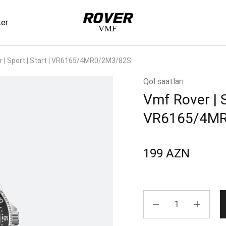
ker
VMF
Rover
 | Sport | Start | VR6165/4MR0/2M3/82S
Qol saatları
Vmf Rover | S
VR6165/4M
199
AZN