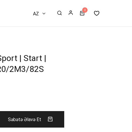
0
AZ
RU
EN
port | Start |
R0/2M3/82S
Səbətə Əlavə Et