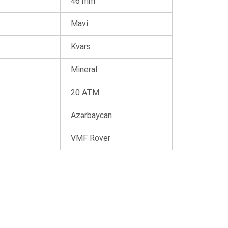
46 mm
0 ₼
Mavi
0 ₼
Kvars
Mineral
0 ₼
20 ATM
Azərbaycan
VMF Rover