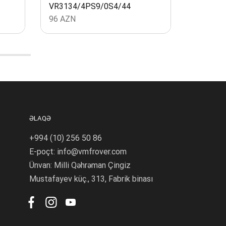
VR3134/4PS9/0S4/44
VR3134
96
AZN
76
AZN
ƏLAQƏ
+994 (10) 256 50 86
E-poçt: info@vmfrover.com
Ünvan: Milli Qəhrəman Çingiz
Mustafayev küç., 313, Fabrik binası