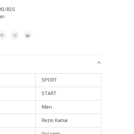
M3/82S
arı
SPORT
START
Mavi
Rezin Kəmər
Qol saatı