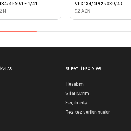
134/4PA9/0S1/41
VR3134/4PC9/0S9/49
ZN
92
AZN
IYALAR
SÜRƏTLI KEÇIDLƏR
Hesabım
Sifarişlərim
Seçilmişlər
Tez tez verilən sualar