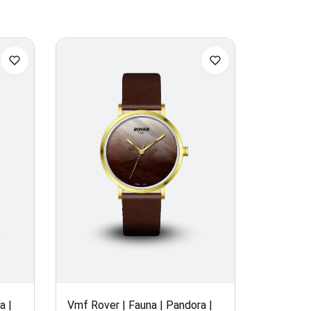
a |
Vmf Rover | Fauna | Pandora |
Vmf Rover