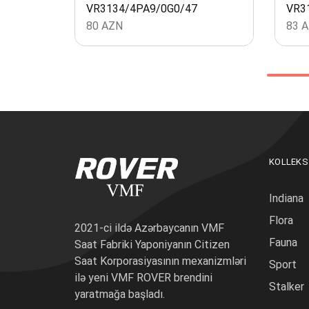
VR3134/4PA9/0G0/47
VR3
80
AZN
83
A
KOLLEKS
Indiana
Flora
2021-ci ildə Azərbaycanın VMF
Fauna
Saat Fabriki Yaponiyanın Citizen
Saat Korporasiyasının mexanizmləri
Sport
ilə yeni VMF ROVER brendini
Stalker
yaratmağa başladı.