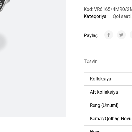
Kod:
VR6165/4MR0/2
Kateqoriya :
Qol saatl
Paylaş:
Təsvir
Kolleksiya
Alt kolleksiya
Rəng (Ümumi)
Kəmər/Qolbağ Növü
Növü