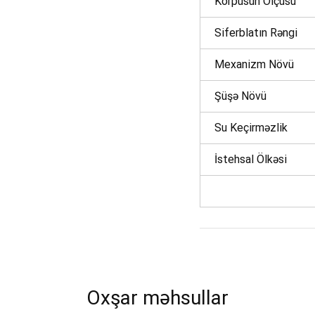
Korpusun Ölçüsü
Endirim
Siferblatın Rəngi
Çatdırılma
Mexanizm Növü
OK
Şüşə Növü
n məbləğ
Su Keçirməzlik
Sifarişi rəsmiləşdir
İstehsal Ölkəsi
Alış-verişə davam et
Oxşar məhsullar