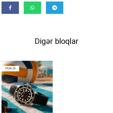
Endirim
0 ₼
Çatdırılma
0 ₼
OK
Yekun məbləğ
0 ₼
Digər bloqlar
Sifarişi rəsmiləşdir
Alış-verişə davam et
IYUN
20