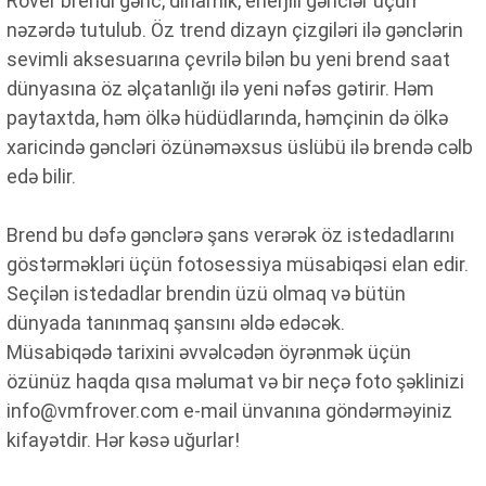
Rover brendi gənc, dinamik, enerjili gənclər üçün
nəzərdə tutulub. Öz trend dizayn çizgiləri ilə gənclərin
sevimli aksesuarına çevrilə bilən bu yeni brend saat
dünyasına öz əlçatanlığı ilə yeni nəfəs gətirir. Həm
paytaxtda, həm ölkə hüdüdlarında, həmçinin də ölkə
xaricində gəncləri özünəməxsus üslübü ilə brendə cəlb
edə bilir.
Brend bu dəfə gənclərə şans verərək öz istedadlarını
göstərməkləri üçün fotosessiya müsabiqəsi elan edir.
Məhsul(lar) səbətə əlavə edildi
Seçilən istedadlar brendin üzü olmaq və bütün
dünyada tanınmaq şansını əldə edəcək.
Müsabiqədə tarixini əvvəlcədən öyrənmək üçün
özünüz haqda qısa məlumat və bir neçə foto şəklinizi
Sifarişin detalları
info@vmfrover.com e-mail ünvanına göndərməyiniz
kifayətdir. Hər kəsə uğurlar!
0 ₼
Məhsul toplam
(0)